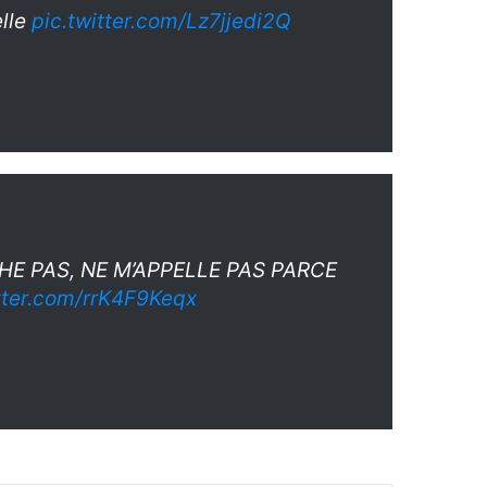
elle
pic.twitter.com/Lz7jjedi2Q
HE PAS, NE M’APPELLE PAS PARCE
tter.com/rrK4F9Keqx