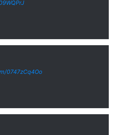
Z309WQPrJ
com/0747zCq4Oo