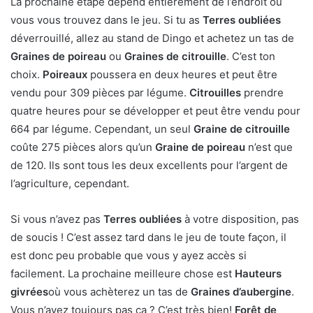
La prochaine étape dépend entièrement de l’endroit où
vous vous trouvez dans le jeu. Si tu as
Terres oubliées
déverrouillé, allez au stand de Dingo et achetez un tas de
Graines de poireau
ou
Graines de citrouille
. C’est ton
choix.
Poireaux
poussera en deux heures et peut être
vendu pour 309 pièces par légume.
Citrouilles
prendre
quatre heures pour se développer et peut être vendu pour
664 par légume. Cependant, un seul
Graine de citrouille
coûte 275 pièces alors qu’un
Graine de poireau
n’est que
de 120. Ils sont tous les deux excellents pour l’argent de
l’agriculture, cependant.
Si vous n’avez pas
Terres oubliées
à votre disposition, pas
de soucis ! C’est assez tard dans le jeu de toute façon, il
est donc peu probable que vous y ayez accès si
facilement. La prochaine meilleure chose est
Hauteurs
givrées
où vous achèterez un tas de
Graines d’aubergine
.
Vous n’avez toujours pas ça ? C’est très bien!
Forêt de