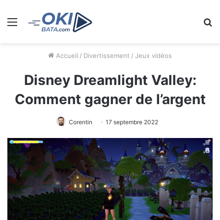
Menu
R
Accueil
/
Divertissement
/
Jeux vidéos
Disney Dreamlight Valley:
Comment gagner de l’argent
Corentin
17 septembre 2022