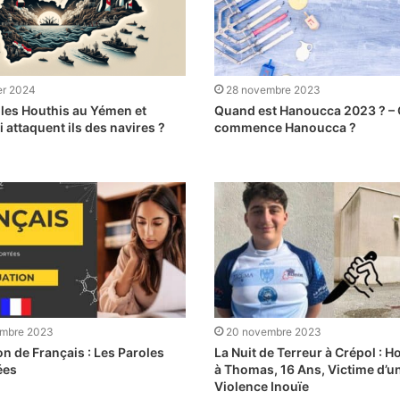
er 2024
28 novembre 2023
 les Houthis au Yémen et
Quand est Hanoucca 2023 ? –
 attaquent ils des navires ?
commence Hanoucca ?
mbre 2023
20 novembre 2023
on de Français : Les Paroles
La Nuit de Terreur à Crépol :
ées
à Thomas, 16 Ans, Victime d’u
Violence Inouïe