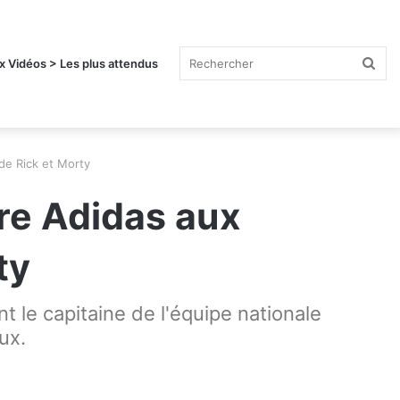
Rec
x Vidéos > Les plus attendus
de Rick et Morty
re Adidas aux
ty
t le capitaine de l'équipe nationale
ux.