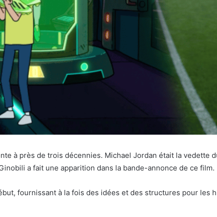
onte à près de trois décennies. Michael Jordan était la vedette 
obili a fait une apparition dans la bande-annonce de ce film.
but, fournissant à la fois des idées et des structures pour les h