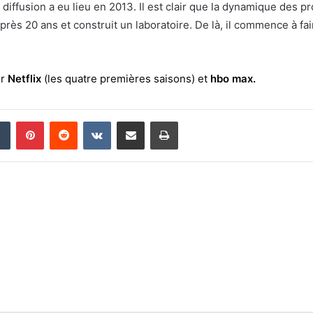
diffusion a eu lieu en 2013. Il est clair que la dynamique des p
après 20 ans et construit un laboratoire. De là, il commence à fai
ur
Netflix
(les quatre premières saisons) et
hbo max.
din
Tumblr
Pinterest
Reddit
VKontakte
Partager par email
Imprimer