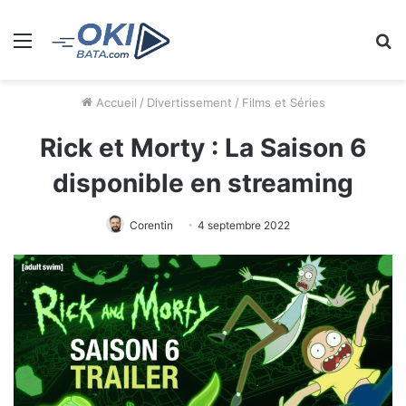
Menu
R
Accueil
/
Divertissement
/
Films et Séries
Rick et Morty : La Saison 6
disponible en streaming
Corentin
4 septembre 2022