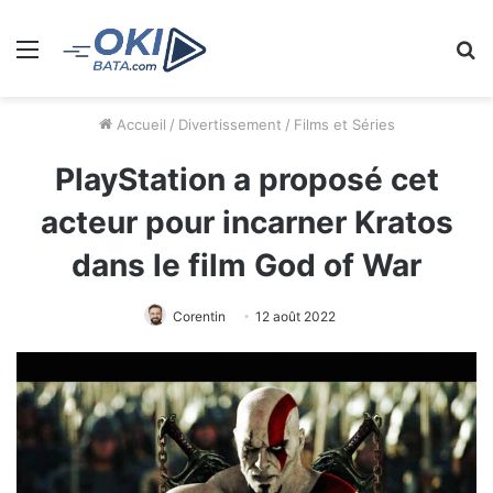
Menu
R
Accueil
/
Divertissement
/
Films et Séries
PlayStation a proposé cet
acteur pour incarner Kratos
dans le film God of War
Corentin
12 août 2022