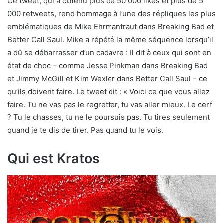
Ce tweet, qui a obtenu plus de 50 000 likes et plus de 5
000 retweets, rend hommage à l’une des répliques les plus
emblématiques de Mike Ehrmantraut dans Breaking Bad et
Better Call Saul. Mike a répété la même séquence lorsqu’il
a dû se débarrasser d’un cadavre : Il dit à ceux qui sont en
état de choc – comme Jesse Pinkman dans Breaking Bad
et Jimmy McGill et Kim Wexler dans Better Call Saul – ce
qu’ils doivent faire. Le tweet dit : « Voici ce que vous allez
faire. Tu ne vas pas le regretter, tu vas aller mieux. Le cerf
? Tu le chasses, tu ne le poursuis pas. Tu tires seulement
quand je te dis de tirer. Pas quand tu le vois.
Qui est Kratos