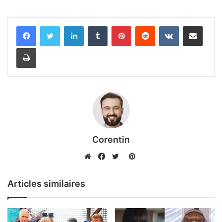
Linkedin
Tumblr
Pinterest
Reddit
VKontakte
Partager par email
Imprimer
Corentin
Pinterest
Website
Facebook
Twitter
Articles similaires