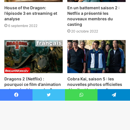
House of the Dragon:
En un battement saison 2 :
l’épisode 3 en streaming et
Netflix a présenté les
analyse
nouveaux membres du
casting
6 septembre 2022
20 octobre 2022
Dragons 2 (Netflix) :
Cobra Kai, saison 5 : les
pourquoi ce film d’animation
nouvelles photos officielles
est un régal à regarder ?
dévoilent le retour d’un
personnage historique
3 septembre 2022
Facebook
Twitter
WhatsApp
Telegram
9 août 2022
Bo