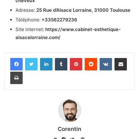
cheveux
Adresse:
25 Rue d’Alsace Lorraine, 31000 Toulouse
Téléphone:
+33562279236
Site internet:
https://www.cabinet-esthetique-
alsacelorraine.com/
Linkedin
Tumblr
Pinterest
Reddit
VKontakte
Partager par email
Imprimer
Corentin