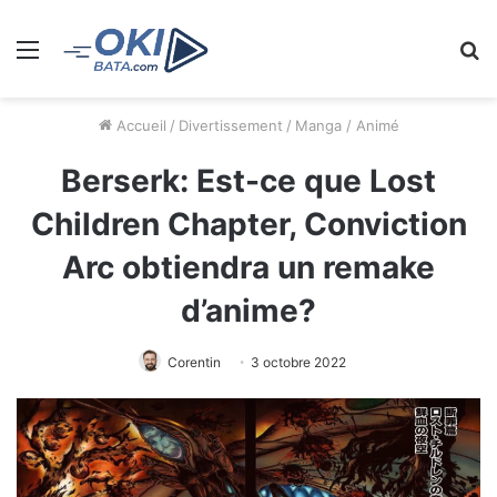
Menu
R
Accueil
/
Divertissement
/
Manga / Animé
Berserk: Est-ce que Lost
Children Chapter, Conviction
Arc obtiendra un remake
d’anime?
Corentin
3 octobre 2022