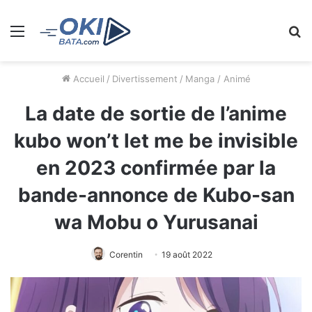
Menu
R
Accueil
/
Divertissement
/
Manga / Animé
La date de sortie de l’anime
kubo won’t let me be invisible
en 2023 confirmée par la
bande-annonce de Kubo-san
wa Mobu o Yurusanai
Corentin
19 août 2022