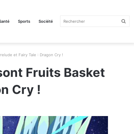
Rec
Santé
Sports
Société
relude et Fairy Tale : Dragon Cry !
sont Fruits Basket
on Cry !