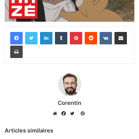
Linkedin
Tumblr
Pinterest
Reddit
VKontakte
Partager par email
Imprimer
Corentin
Pinterest
Website
Facebook
Twitter
Articles similaires