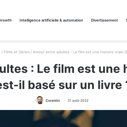
Growth
Intelligence artificielle & automation
Divertissement
t
/
Films et Séries
/
Amour entre adultes : Le film est une histoire vraie O
tes : Le film est une 
est-il basé sur un livre 
Corentin
31 août 2022