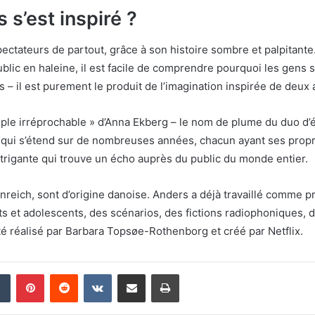
 s’est inspiré ?
pectateurs de partout, grâce à son histoire sombre et palpitante.
ic en haleine, il est facile de comprendre pourquoi les gens so
 – il est purement le produit de l’imagination inspirée de deux
uple irréprochable » d’Anna Ekberg – le nom de plume du duo d
f qui s’étend sur de nombreuses années, chacun ayant ses propr
ntrigante qui trouve un écho auprès du public du monde entier.
eich, sont d’origine danoise. Anders a déjà travaillé comme pro
ts et adolescents, des scénarios, des fictions radiophoniques, 
été réalisé par Barbara Topsøe-Rothenborg et créé par Netflix.
din
Tumblr
Pinterest
Reddit
VKontakte
Partager par email
Imprimer