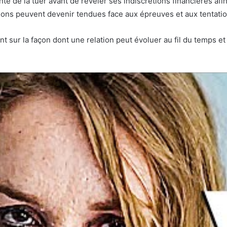
tente de la tuer avant de révéler ses indiscrétions financières a
ations peuvent devenir tendues face aux épreuves et aux tentati
ant sur la façon dont une relation peut évoluer au fil du temps et