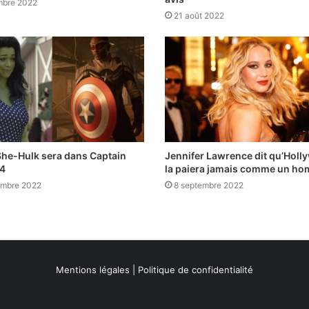
mbre 2022
21 août 2022
She-Hulk sera dans Captain
Jennifer Lawrence dit qu’Holl
 4
la paiera jamais comme un h
embre 2022
8 septembre 2022
Mentions légales
|
Politique de confidentialité