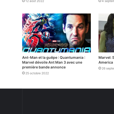
12 août 2022
4 septe
Ant-Man et la guêpe : Quantumania :
Marvel: 
Marvel dévoile Ant Man 3 avec une
America
première bande annonce
26 sept
25 octobre 2022