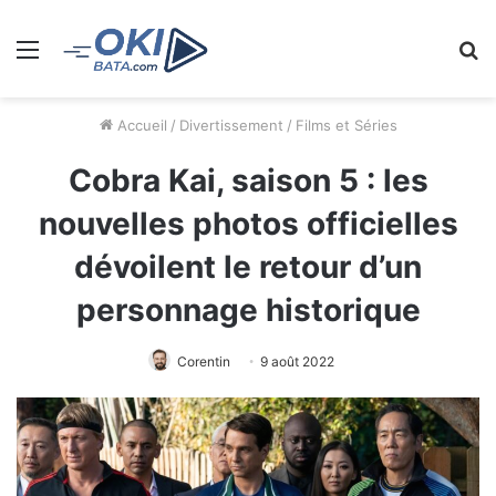
Menu
R
Accueil
/
Divertissement
/
Films et Séries
Cobra Kai, saison 5 : les
nouvelles photos officielles
dévoilent le retour d’un
personnage historique
Corentin
9 août 2022