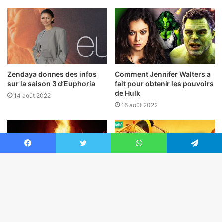
Zendaya donnes des infos
Comment Jennifer Walters a
sur la saison 3 d’Euphoria
fait pour obtenir les pouvoirs
de Hulk
14 août 2022
16 août 2022
Facebook
Twitter
WhatsApp
Telegram
Le documentaire Trainwreck
Kung Fu Panda 4 : Voici la
Bo
Woodstock 99 fait fureur
date de sortie
actuellement sur Netflix
14 août 2022
ret
9 août 2022