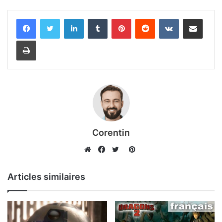
Linkedin
Tumblr
Pinterest
Reddit
VKontakte
Partager par email
Imprimer
Corentin
Pinterest
Website
Facebook
Twitter
Articles similaires