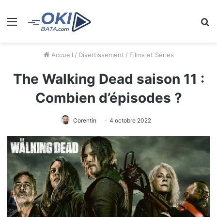
Menu
R
Accueil
/
Divertissement
/
Films et Séries
The Walking Dead saison 11 :
Combien d’épisodes ?
Corentin
4 octobre 2022