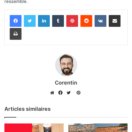
ressemble.
Linkedin
Tumblr
Pinterest
Reddit
VKontakte
Partager par email
Imprimer
Corentin
Pinterest
Website
Facebook
Twitter
Articles similaires