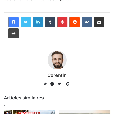
Linkedin
Tumblr
Pinterest
Reddit
VKontakte
Partager par email
Imprimer
Corentin
Pinterest
Website
Facebook
Twitter
Articles similaires