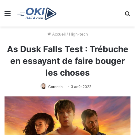
Menu
R
Accueil
/
High-tech
As Dusk Falls Test : Trébuche
en essayant de faire bouger
les choses
Corentin
3 août 2022