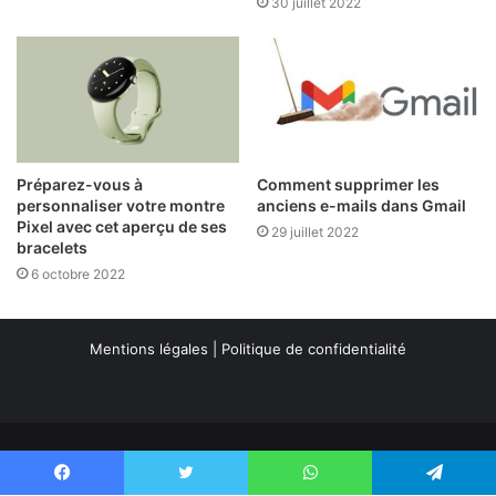
30 juillet 2022
Préparez-vous à
Comment supprimer les
personnaliser votre montre
anciens e-mails dans Gmail
Pixel avec cet aperçu de ses
29 juillet 2022
bracelets
6 octobre 2022
Mentions légales
|
Politique de confidentialité
Copyright 2026, Tous droits réservés
Facebook
Twitter
WhatsApp
Telegram