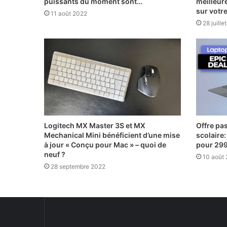
puissants du moment sont…
meilleur
sur votre
11 août 2022
28 juille
Logitech MX Master 3S et MX
Offre pas
Mechanical Mini bénéficient d’une mise
scolaire
à jour « Conçu pour Mac » – quoi de
pour 29
neuf ?
10 août
28 septembre 2022