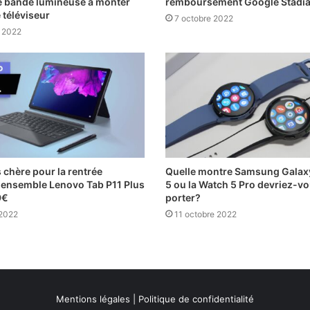
e bande lumineuse à monter
remboursement Google Stadi
 téléviseur
7 octobre 2022
t 2022
 chère pour la rentrée
Quelle montre Samsung Galax
: ensemble Lenovo Tab P11 Plus
5 ou la Watch 5 Pro devriez-v
9€
porter?
 2022
11 octobre 2022
Mentions légales
|
Politique de confidentialité