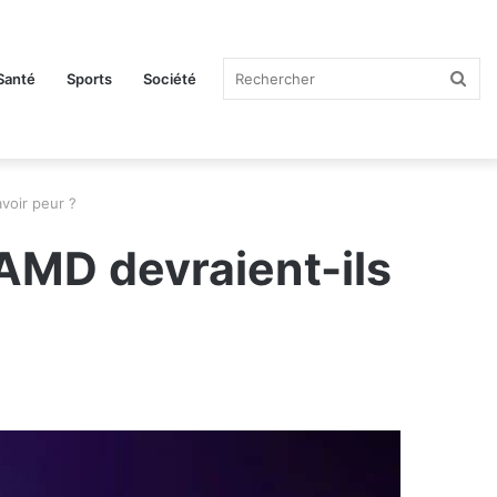
Rec
Santé
Sports
Société
voir peur ?
 AMD devraient-ils