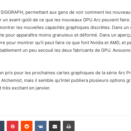
 à SIGGRAPH, permettant aux gens de voir comment les nouveaux
ir un avant-goût de ce que les nouveaux GPU Arc peuvent faire.
émontrer les nouvelles capacités graphiques discrètes. Dans un ca
aste pour apparaître moins granuleux et déformé. Dans un aper
re pour montrer qu’il peut faire ce que font Nvidia et AMD, et p
bablement un peu secoué les deux fabricants de GPU. Avouons-le
n prix pour les prochaines cartes graphiques de la série Arc Pro
c Alchemist, mais il semble qu’Intel publiera plusieurs options 
très excitant en janvier.
din
Tumblr
Pinterest
Reddit
VKontakte
Partager par email
Imprimer