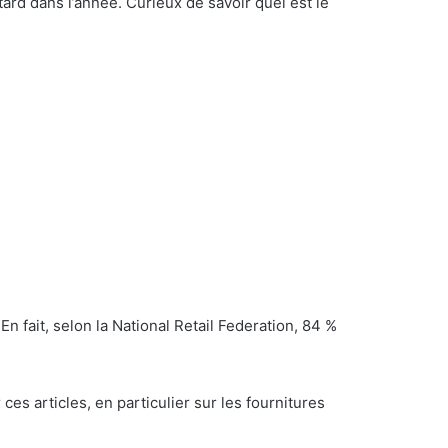
tard dans l’année. Curieux de savoir quel est le
En fait, selon la National Retail Federation, 84 %
 articles, en particulier sur les fournitures