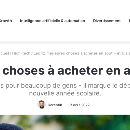
Growth
Intelligence artificielle & automation
Divertissement
cueil
/
High-tech
/
Les 12 meilleures choses à acheter en août – et 6 à é
 choses à acheter en ao
 pour beaucoup de gens - il marque le début
nouvelle année scolaire.
Corentin
3 août 2022