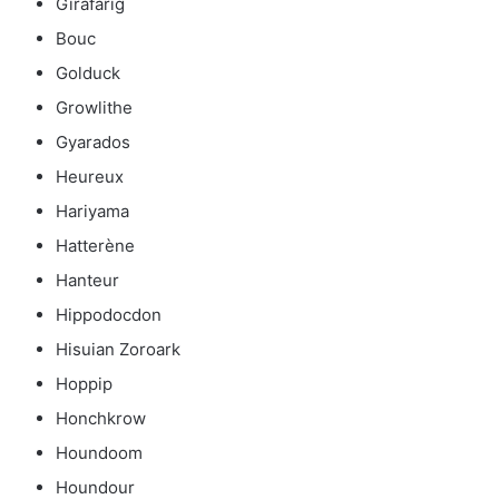
Girafarig
Bouc
Golduck
Growlithe
Gyarados
Heureux
Hariyama
Hatterène
Hanteur
Hippodocdon
Hisuian Zoroark
Hoppip
Honchkrow
Houndoom
Houndour