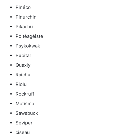
Pinéco
Pinurchin
Pikachu
Poltéagéiste
Psykokwak
Pupitar
Quaxly
Raichu
Riolu
Rockruff
Motisma
Sawsbuck
Séviper
ciseau