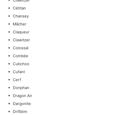
Clawitzer
Cétitan
Chansey
Mâcher
Claqueur
Clawitzer
Colossal
Combée
Cubchoo
Cufant
Cerf
Donphan
Dragon Air
Dargonite
Drifblim