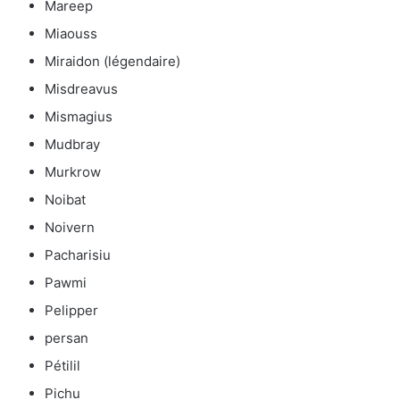
Mareep
Miaouss
Miraidon (légendaire)
Misdreavus
Mismagius
Mudbray
Murkrow
Noibat
Noivern
Pacharisiu
Pawmi
Pelipper
persan
Pétilil
Pichu