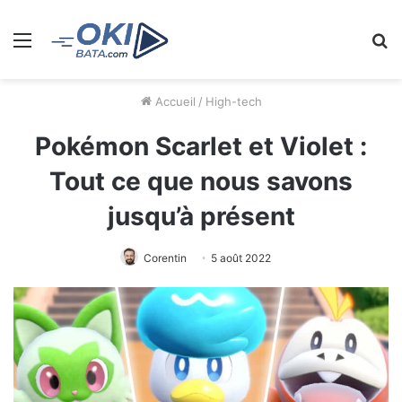
Menu
R
Accueil
/
High-tech
Pokémon Scarlet et Violet :
Tout ce que nous savons
jusqu’à présent
Corentin
5 août 2022