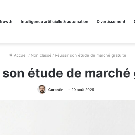
Growth
Intelligence artificielle & automation
Divertissement
Accueil
/
Non classé
/
Réussir son étude de marché gratuite
 son étude de marché 
Corentin
20 août 2025