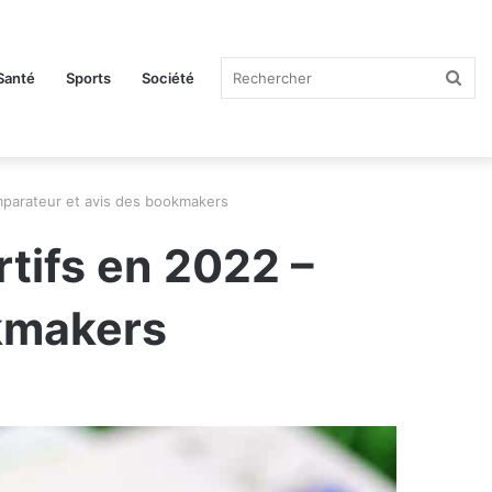
Rec
Santé
Sports
Société
omparateur et avis des bookmakers
rtifs en 2022 –
kmakers