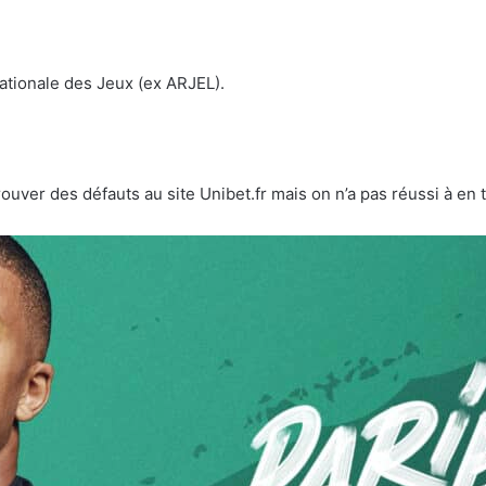
Nationale des Jeux (ex ARJEL).
rouver des défauts au site Unibet.fr mais on n’a pas réussi à en 