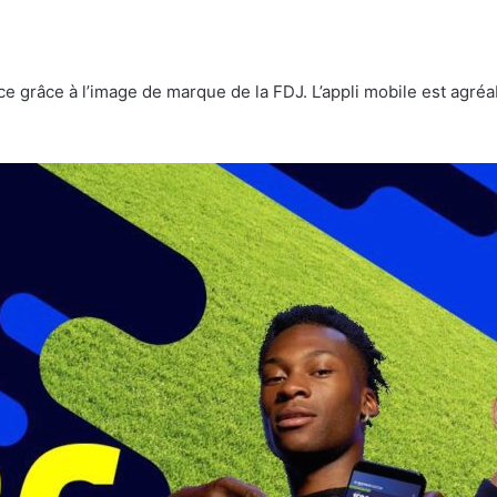
ce grâce à l’image de marque de la FDJ. L’appli mobile est agré