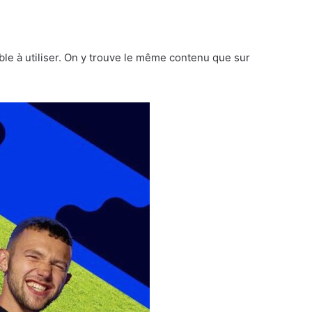
able à utiliser. On y trouve le même contenu que sur