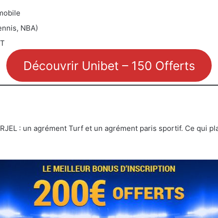
mobile
tennis, NBA)
ET
Découvrir Unibet – 150 Offerts
JEL : un agrément Turf et un agrément paris sportif. Ce qui pla