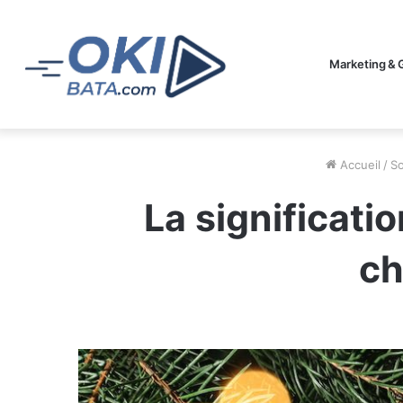
Marketing & 
Accueil
/
So
La significati
ch