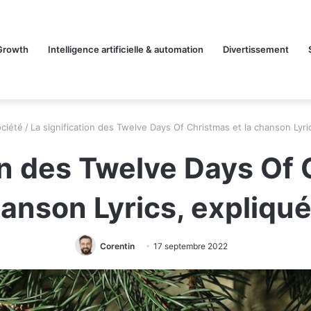
Growth
Intelligence artificielle & automation
Divertissement
ciété
/
La signification des Twelve Days Of Christmas et la chanson Lyri
on des Twelve Days Of 
anson Lyrics, expliqu
Corentin
17 septembre 2022