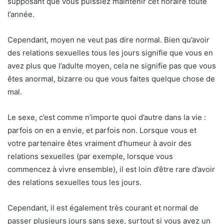
supposant que vous puissiez maintenir cet horaire toute
l’année.
Cependant, moyen ne veut pas dire normal. Bien qu’avoir
des relations sexuelles tous les jours signifie que vous en
avez plus que l’adulte moyen, cela ne signifie pas que vous
êtes anormal, bizarre ou que vous faites quelque chose de
mal.
Le sexe, c’est comme n’importe quoi d’autre dans la vie :
parfois on en a envie, et parfois non. Lorsque vous et
votre partenaire êtes vraiment d’humeur à avoir des
relations sexuelles (par exemple, lorsque vous
commencez à vivre ensemble), il est loin d’être rare d’avoir
des relations sexuelles tous les jours.
Cependant, il est également très courant et normal de
passer plusieurs jours sans sexe, surtout si vous avez un