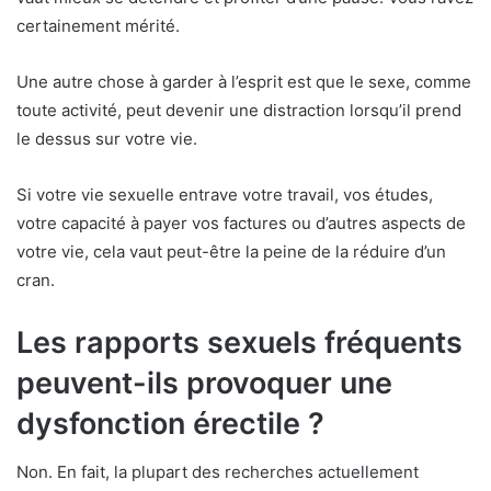
certainement mérité.
Une autre chose à garder à l’esprit est que le sexe, comme
toute activité, peut devenir une distraction lorsqu’il prend
le dessus sur votre vie.
Si votre vie sexuelle entrave votre travail, vos études,
votre capacité à payer vos factures ou d’autres aspects de
votre vie, cela vaut peut-être la peine de la réduire d’un
cran.
Les rapports sexuels fréquents
peuvent-ils provoquer une
dysfonction érectile ?
Non. En fait, la plupart des recherches actuellement