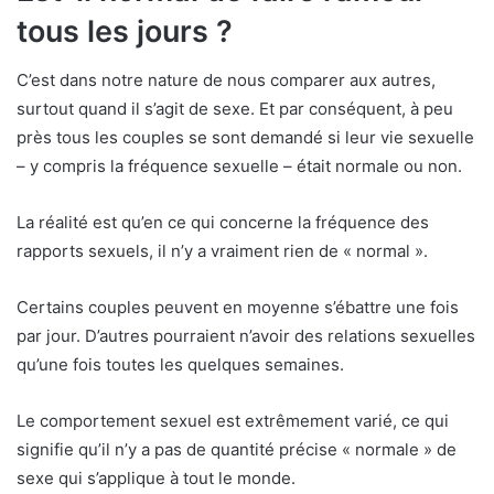
tous les jours ?
C’est dans notre nature de nous comparer aux autres,
surtout quand il s’agit de sexe. Et par conséquent, à peu
près tous les couples se sont demandé si leur vie sexuelle
– y compris la fréquence sexuelle – était normale ou non.
La réalité est qu’en ce qui concerne la fréquence des
rapports sexuels, il n’y a vraiment rien de « normal ».
Certains couples peuvent en moyenne s’ébattre une fois
par jour. D’autres pourraient n’avoir des relations sexuelles
qu’une fois toutes les quelques semaines.
Le comportement sexuel est extrêmement varié, ce qui
signifie qu’il n’y a pas de quantité précise « normale » de
sexe qui s’applique à tout le monde.