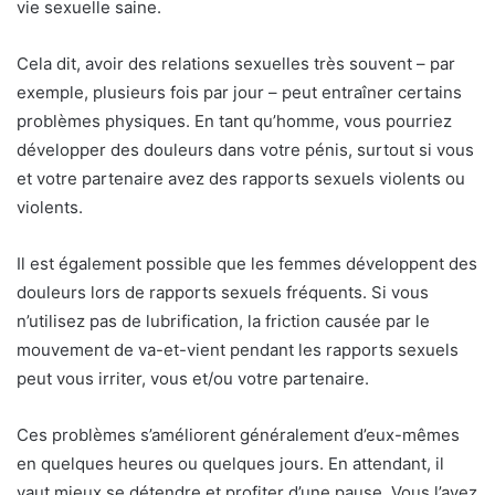
vie sexuelle saine.
Cela dit, avoir des relations sexuelles très souvent – par
exemple, plusieurs fois par jour – peut entraîner certains
problèmes physiques. En tant qu’homme, vous pourriez
développer des douleurs dans votre pénis, surtout si vous
et votre partenaire avez des rapports sexuels violents ou
violents.
Il est également possible que les femmes développent des
douleurs lors de rapports sexuels fréquents. Si vous
n’utilisez pas de lubrification, la friction causée par le
mouvement de va-et-vient pendant les rapports sexuels
peut vous irriter, vous et/ou votre partenaire.
Ces problèmes s’améliorent généralement d’eux-mêmes
en quelques heures ou quelques jours. En attendant, il
vaut mieux se détendre et profiter d’une pause. Vous l’avez