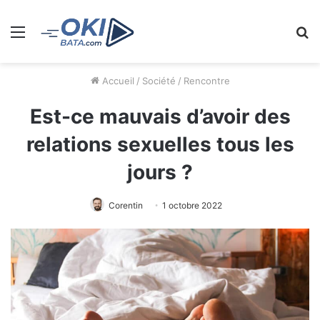
Menu
R
Accueil
/
Société
/
Rencontre
Est-ce mauvais d’avoir des
relations sexuelles tous les
jours ?
Corentin
1 octobre 2022