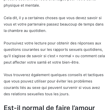
physique et mentale.
Cela dit, il y a certaines choses que vous devez savoir si
vous et votre partenaire passez beaucoup de temps dans
la chambre au quotidien.
Poursuivez votre lecture pour obtenir des réponses aux
questions courantes sur les rapports sexuels quotidiens,
qu’il s’agisse de savoir si c’est « normal » ou comment cela
peut affecter votre santé et votre bien-être.
Vous trouverez également quelques conseils et tactiques
que vous pouvez utiliser pour éviter les problèmes
courants liés au sexe qui peuvent survenir si vous avez
des relations sexuelles tous les jours.
Est-il normal de faire l’amour