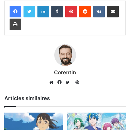
Linkedin
Tumblr
Pinterest
Reddit
VKontakte
Partager par email
Imprimer
Corentin
Pinterest
Website
Facebook
Twitter
Articles similaires