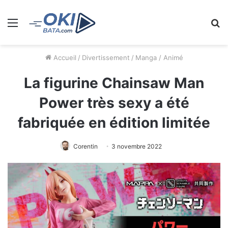
Menu
R
Accueil
/
Divertissement
/
Manga / Animé
La figurine Chainsaw Man
Power très sexy a été
fabriquée en édition limitée
Corentin
3 novembre 2022