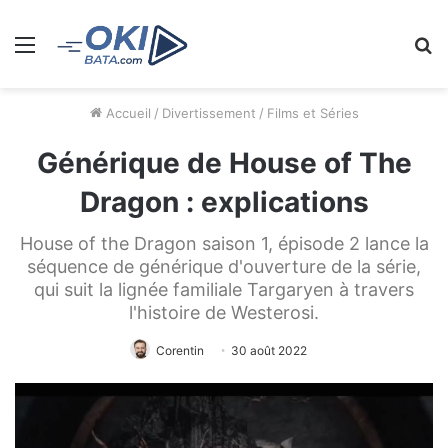
Menu
R
Accueil
/
Divertissement
/
Films et Séries
Générique de House of The
Dragon : explications
House of the Dragon saison 1, épisode 2 lance la
séquence de générique d'ouverture de la série,
qui suit la lignée familiale Targaryen à travers
l'histoire de Westerosi.
Corentin
30 août 2022