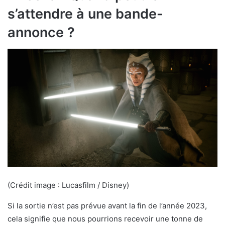
e
s’attendre à une bande-
d
annonce ?
a
n
s
u
n
n
o
u
v
e
l
o
(Crédit image : Lucasfilm / Disney)
n
g
Si la sortie n’est pas prévue avant la fin de l’année 2023,
l
cela signifie que nous pourrions recevoir une tonne de