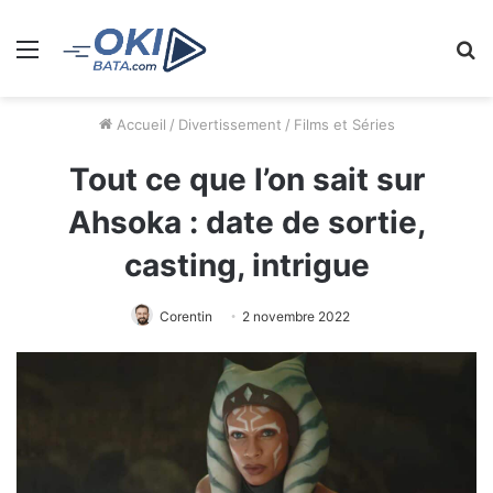
Menu
R
Accueil
/
Divertissement
/
Films et Séries
Tout ce que l’on sait sur
Ahsoka : date de sortie,
casting, intrigue
Corentin
2 novembre 2022