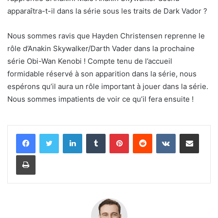
apparaîtra-t-il dans la série sous les traits de Dark Vador ?
Nous sommes ravis que Hayden Christensen reprenne le
rôle d’Anakin Skywalker/Darth Vader dans la prochaine
série Obi-Wan Kenobi ! Compte tenu de l’accueil
formidable réservé à son apparition dans la série, nous
espérons qu’il aura un rôle important à jouer dans la série.
Nous sommes impatients de voir ce qu’il fera ensuite !
(
(
Linkedin
Tumblr
Pinterest
Reddit
VKontakte
Partager par email
s
s
’
’
Imprimer
o
o
u
u
v
v
r
r
e
e