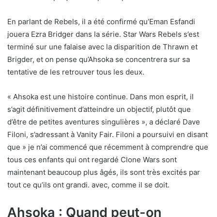
En parlant de Rebels, il a été confirmé qu’Eman Esfandi
jouera Ezra Bridger dans la série. Star Wars Rebels s’est
terminé sur une falaise avec la disparition de Thrawn et
Brigder, et on pense qu’Ahsoka se concentrera sur sa
tentative de les retrouver tous les deux.
« Ahsoka est une histoire continue. Dans mon esprit, il
s’agit définitivement d’atteindre un objectif, plutôt que
d’être de petites aventures singulières », a déclaré Dave
(
Filoni, s’adressant à Vanity Fair.
Filoni a poursuivi en disant
s
que » je n’ai commencé que récemment à comprendre que
’
tous ces enfants qui ont regardé Clone Wars sont
o
maintenant beaucoup plus âgés, ils sont très excités par
u
tout ce qu’ils ont grandi. avec, comme il se doit.
v
Ahsoka : Quand peut-on
r