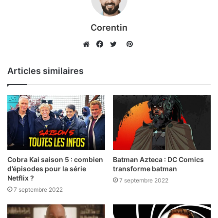
d
d
a
a
Corentin
n
n
Pinterest
s
s
Website
Facebook
Twitter
u
u
n
n
Articles similaires
n
n
o
o
u
u
v
v
e
e
l
l
o
o
Cobra Kai saison 5 : combien
Batman Azteca : DC Comics
d’épisodes pour la série
transforme batman
n
n
Netflix ?
7 septembre 2022
g
g
7 septembre 2022
l
l
e
e