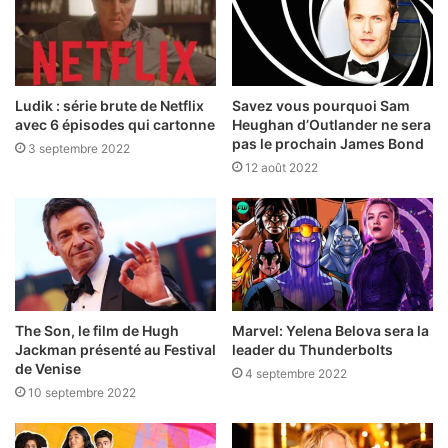
t
)
Ludik : série brute de Netflix
Savez vous pourquoi Sam
avec 6 épisodes qui cartonne
Heughan d’Outlander ne sera
pas le prochain James Bond
3 septembre 2022
12 août 2022
The Son, le film de Hugh
Marvel: Yelena Belova sera la
Jackman présenté au Festival
leader du Thunderbolts
de Venise
4 septembre 2022
10 septembre 2022