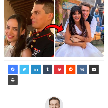
Linkedin
Tumblr
Pinterest
Reddit
VKontakte
Partager par email
Imprimer