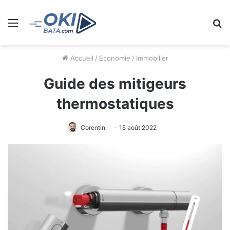
Menu
R
Accueil
/
Economie
/
Immobilier
Guide des mitigeurs
thermostatiques
Corentin
15 août 2022