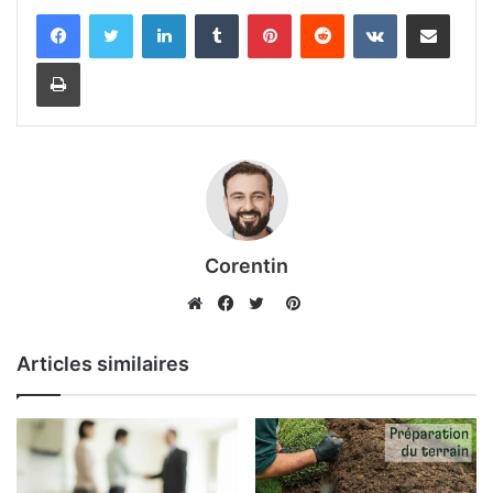
Linkedin
Tumblr
Pinterest
Reddit
VKontakte
Partager par email
Imprimer
Corentin
Pinterest
Website
Facebook
Twitter
Articles similaires