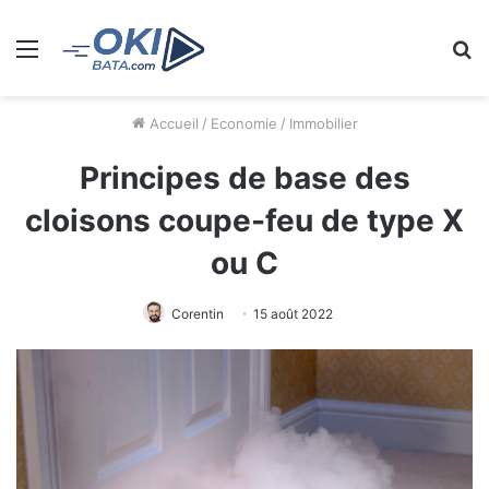
Menu
R
Accueil
/
Economie
/
Immobilier
Principes de base des
cloisons coupe-feu de type X
ou C
Corentin
15 août 2022