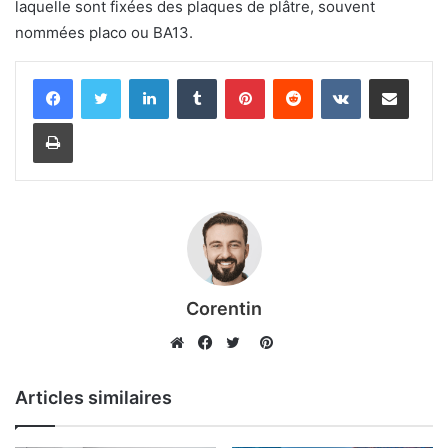
laquelle sont fixées des plaques de plâtre, souvent
nommées placo ou BA13.
Linkedin
Tumblr
Pinterest
Reddit
VKontakte
Partager par email
Imprimer
Corentin
Pinterest
Website
Facebook
Twitter
Articles similaires