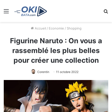
Menu
R
Accueil
/
Economie
/
Shopping
Figurine Naruto : On vous a
rassemblé les plus belles
pour créer une collection
Corentin
11 octobre 2022