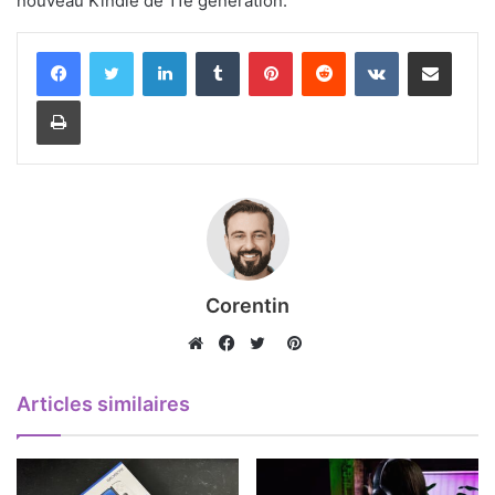
nouveau Kindle de 11e génération.
Linkedin
Tumblr
Pinterest
Reddit
VKontakte
Partager par email
Imprimer
Corentin
Pinterest
Website
Facebook
Twitter
Articles similaires