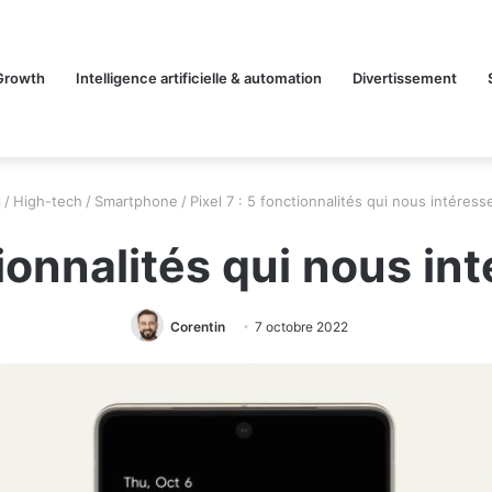
Growth
Intelligence artificielle & automation
Divertissement
l
/
High-tech
/
Smartphone
/
Pixel 7 : 5 fonctionnalités qui nous intéress
tionnalités qui nous in
Corentin
7 octobre 2022