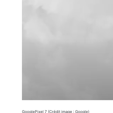
GooglePixel 7
(Crédit image : Google)