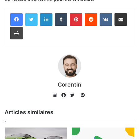
Linkedin
Tumblr
Pinterest
Reddit
VKontakte
Partager par email
Imprimer
Corentin
Pinterest
Website
Facebook
Twitter
Articles similaires