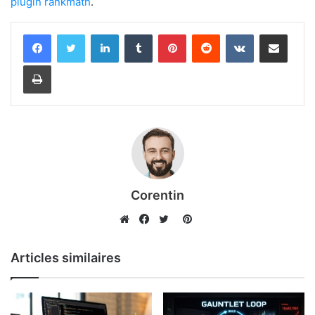
plugin rankmath
.
Linkedin
Tumblr
Pinterest
Reddit
VKontakte
Partager par email
Imprimer
Corentin
Pinterest
Website
Facebook
Twitter
Articles similaires