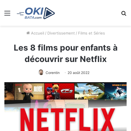
Menu
R
Accueil
/
Divertissement
/
Films et Séries
Les 8 films pour enfants à
découvrir sur Netflix
Corentin
20 août 2022