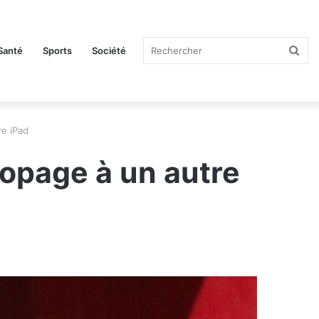
Rec
Santé
Sports
Société
re iPad
ropage à un autre