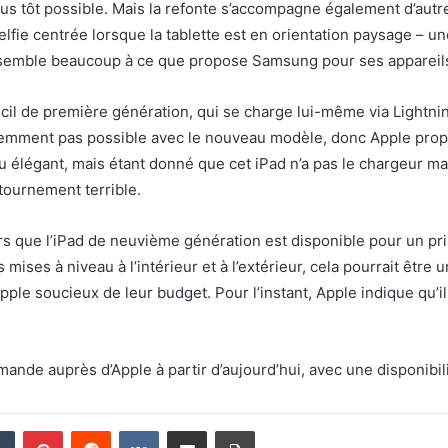
 plus tôt possible. Mais la refonte s’accompagne également d’au
selfie centrée lorsque la tablette est en orientation paysage – u
 ressemble beaucoup à ce que propose Samsung pour ses appareil
cil de première génération, qui se charge lui-même via Lightning
idemment pas possible avec le nouveau modèle, donc Apple prop
u élégant, mais étant donné que cet iPad n’a pas le chargeur m
ntournement terrible.
 que l’iPad de neuvième génération est disponible pour un pri
ises à niveau à l’intérieur et à l’extérieur, cela pourrait être 
pple soucieux de leur budget. Pour l’instant, Apple indique qu’i
nde auprès d’Apple à partir d’aujourd’hui, avec une disponibili
din
Tumblr
Pinterest
Reddit
VKontakte
Partager par email
Imprimer