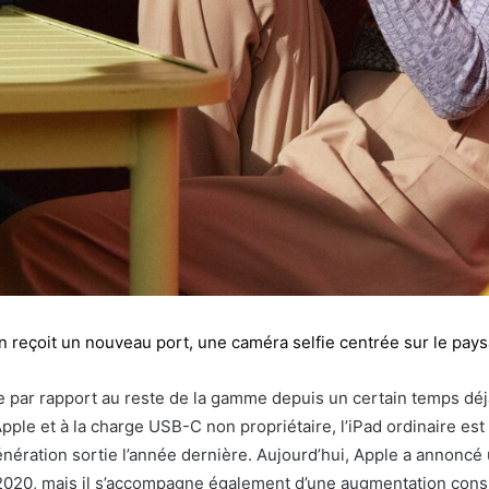
n reçoit un nouveau port, une caméra selfie centrée sur le pay
 par rapport au reste de la gamme depuis un certain temps déjà. 
le et à la charge USB-C non propriétaire, l’iPad ordinaire est
énération sortie l’année dernière. Aujourd’hui, Apple a annoncé
020, mais il s’accompagne également d’une augmentation consi