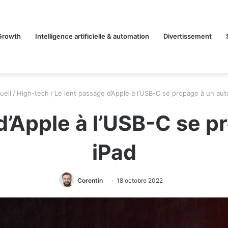
Growth
Intelligence artificielle & automation
Divertissement
ueil
/
High-tech
/
Le lent passage d’Apple à l’USB-C se propage à un aut
d’Apple à l’USB-C se p
iPad
Corentin
18 octobre 2022