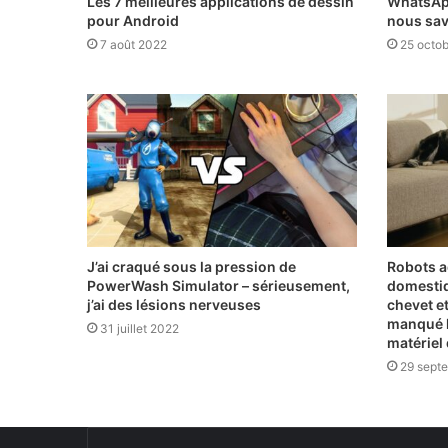
Les 7 meilleures applications de dessin
WhatsApp
pour Android
nous sav
7 août 2022
25 octo
J’ai craqué sous la pression de
Robots a
PowerWash Simulator – sérieusement,
domestiq
j’ai des lésions nerveuses
chevet e
manqué 
31 juillet 2022
matériel
29 sept