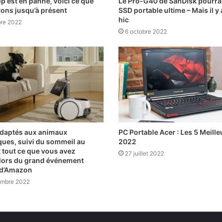
 est en panne, voici ce que
Le Pro-G40 de SanDisk pourrait
ons jusqu’à présent
SSD portable ultime – Mais il y
hic
bre 2022
6 octobre 2022
daptés aux animaux
PC Portable Acer : Les 5 Meille
ues, suivi du sommeil au
2022
t tout ce que vous avez
27 juillet 2022
lors du grand événement
 d’Amazon
embre 2022