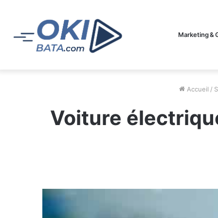
Marketing & 
Accueil
/
S
Voiture électriq