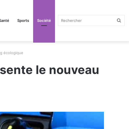
Rec
Santé
Sports
Société
ng écologique
ésente le nouveau