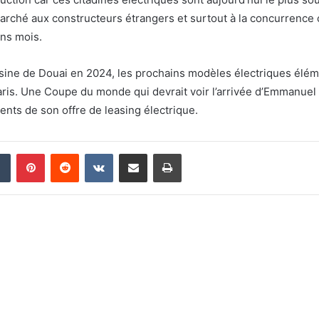
marché aux constructeurs étrangers et surtout à la concurrence 
ins mois.
’usine de Douai en 2024, les prochains modèles électriques éléme
ris. Une Coupe du monde qui devrait voir l’arrivée d’Emmanuel M
ents de son offre de leasing électrique.
din
Tumblr
Pinterest
Reddit
VKontakte
Partager par email
Imprimer