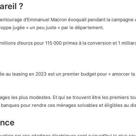
reil ?
if : l’entourage d’Emmanuel Macron évoquait pendant la campagne
oppe jugée « un peu juste » par le département.
 millions d’euros pour 115 000 primes à la conversion et 1 milli
 au leasing en 2023 est un premier budget pour « amorcer la po
es les plus modestes. Et qui se trouvent être les premiers touch
 banques pour rendre ces ménages solvables et éligibles au disp
ance
duction car ces citadines électriques sont aujourd’hui le plus s