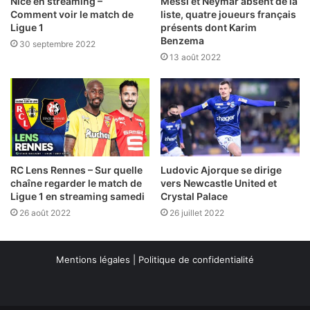
Nice en streaming –
Messi et Neymar absent de la
Comment voir le match de
liste, quatre joueurs français
Ligue 1
présents dont Karim
Benzema
30 septembre 2022
13 août 2022
RC Lens Rennes – Sur quelle
Ludovic Ajorque se dirige
chaîne regarder le match de
vers Newcastle United et
Ligue 1 en streaming samedi
Crystal Palace
26 août 2022
26 juillet 2022
Mentions légales
|
Politique de confidentialité