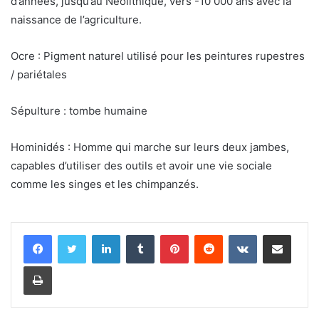
d’années, jusqu’au Néolithique, vers -10 000 ans avec la
naissance de l’agriculture.
Ocre : Pigment naturel utilisé pour les peintures rupestres
/ pariétales
Sépulture : tombe humaine
Hominidés : Homme qui marche sur leurs deux jambes,
capables d’utiliser des outils et avoir une vie sociale
comme les singes et les chimpanzés.
Linkedin
Tumblr
Pinterest
Reddit
VKontakte
Partager par email
Imprimer