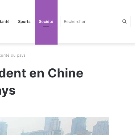
Rec
Santé
Sports
Société
curité du pays
édent en Chine
ays