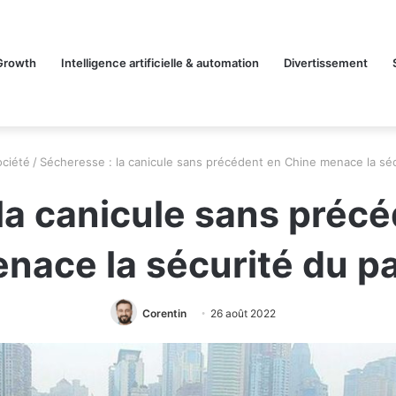
Growth
Intelligence artificielle & automation
Divertissement
ociété
/
Sécheresse : la canicule sans précédent en Chine menace la sé
la canicule sans préc
nace la sécurité du p
Corentin
26 août 2022