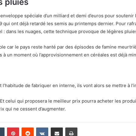
s pluies
nveloppe spéciale d’un milliard et demi d’euros pour soutenir 
19 qui ont déjà retardé les semis au printemps dernier. Pour rafr
el : dans les nuages, cette technique provoque de légères pluie
sible car le pays reste hanté par des épisodes de famine meurtri
s à un moment où l’approvisionnement en céréales est déjà min
 l’habitude de fabriquer en interne, ils vont alors se mettre à l’
t celui qui proposera le meilleur prix pourra acheter les produi
rix qui ne cessent d’augmenter.
din
Tumblr
Pinterest
Reddit
VKontakte
Partager par email
Imprimer