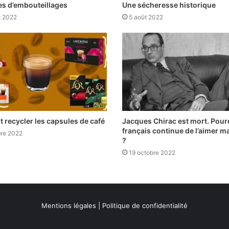
es d’embouteillages
Une sécheresse historique
et 2022
5 août 2022
recycler les capsules de café
Jacques Chirac est mort. Pour
français continue de l’aimer m
bre 2022
?
19 octobre 2022
Mentions légales
|
Politique de confidentialité